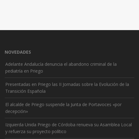
NOVEDADES
Adelante Andalucía denuncia el abandono criminal de la
pediatría en Priego
Presentadas en Priego las II Jornadas sobre la Evolución de la
Transición Española
El alcalde de Priego suspende la Junta de Portavoces «por
decepción»
Izquierda Unida Priego de Córdoba renueva su Asamblea Local
y refuerza su proyecto político