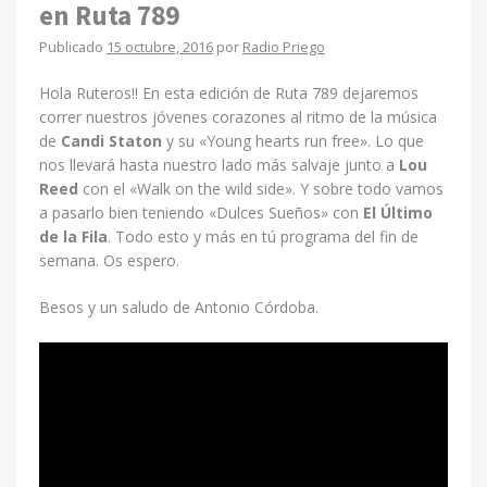
en Ruta 789
Publicado
15 octubre, 2016
por
Radio Priego
Hola Ruteros!! En esta edición de Ruta 789 dejaremos
correr nuestros jóvenes corazones al ritmo de la música
de
Candi Staton
y su «Young hearts run free». Lo que
nos llevará hasta nuestro lado más salvaje junto a
Lou
Reed
con el «Walk on the wild side». Y sobre todo vamos
a pasarlo bien teniendo «Dulces Sueños» con
El Último
de la Fila
. Todo esto y más en tú programa del fin de
semana. Os espero.
Besos y un saludo de Antonio Córdoba.