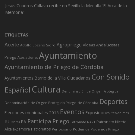
Jesús Cuadros Callava recibe en Sevilla la Medalla ‘El Arca de la
Memoria’
ETIQUETAS
Aceite
Agropriego
Andalucistas
Aldeas
Adolfo Lozano Sidro
Ayuntamiento
Priego
Asociaciones
Ayuntamiento de Priego de Córdoba
Con Sonido
Ciudadanos
Ayuntamientos
Barrio de la Villa
Cultura
Español
Denominación de Origen Protegida
Deportes
Denominación de Origen Protegida Priego de Córdoba
Eventos
Elecciones municipales 2015
Exposiciones
feNónimas
Participa Priego
IU
PA
Patronato Niceto
Obras
Patronato NAZT
Alcalá-Zamora
Patronatos
Periodismo
Podemos
Podemos Priego