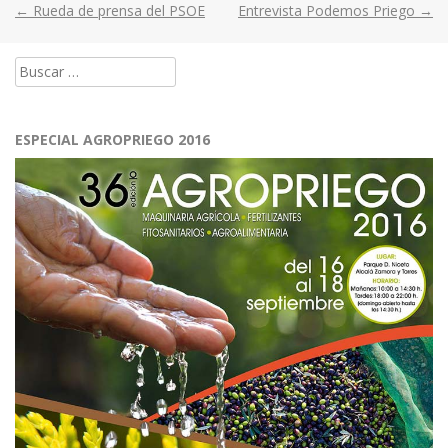
←
Rueda de prensa del PSOE
Entrevista Podemos Priego
→
Post
navigation
Buscar:
ESPECIAL AGROPRIEGO 2016