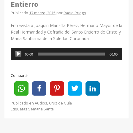
Entierro
Publicado
17 marzo, 2015
por
Radio Priego
Entrevista a Joaquín Mansilla Pérez, Hermano Mayor de la
Real Hermandad y Cofradía del Santo Entierro de Cristo y
María Santísima de la Soledad Coronada.
Reproductor
00:00
00:00
de
audio
Compartir
Publicado en
Audios
,
Cruz de Guía
Etiquetas
Semana Santa