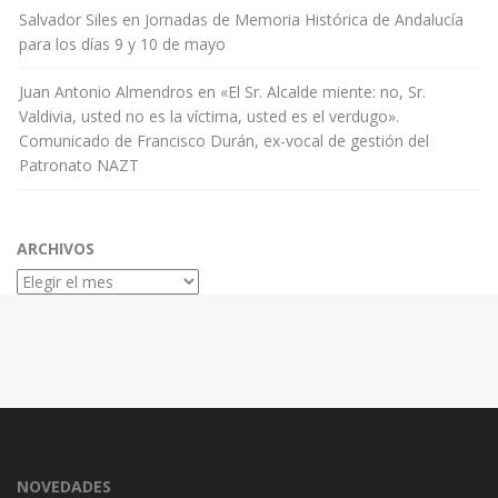
Salvador Siles
en
Jornadas de Memoria Histórica de Andalucía
para los días 9 y 10 de mayo
Juan Antonio Almendros
en
«El Sr. Alcalde miente: no, Sr.
Valdivia, usted no es la víctima, usted es el verdugo».
Comunicado de Francisco Durán, ex-vocal de gestión del
Patronato NAZT
ARCHIVOS
Archivos
NOVEDADES