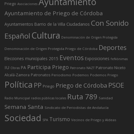
Ayuntamiento
Priego
Asociaciones
Ayuntamiento de Priego de Córdoba
Con Sonido
Ciudadanos
Ayuntamientos
Barrio de la Villa
Cultura
Español
Denominación de Origen Protegida
Deportes
Denominación de Origen Protegida Priego de Córdoba
Eventos
Elecciones municipales 2015
Exposiciones
feNónimas
Participa Priego
IU
PA
Patronato Niceto
Obras
Patronato NAZT
Alcalá-Zamora
Patronatos
Periodismo
Podemos
Podemos Priego
Política
PP
PSOE
Priego de Córdoba
Priego
Ruta 789
Sanidad
Radio Municipal
radios públicas locales
Semana Santa
Sindicato de Periodistas de Andalucía
Sociedad
Turismo
Vecinos de Priego y Aldeas
SPA