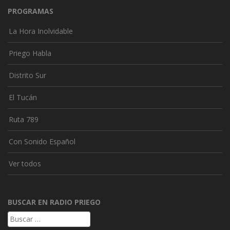
PROGRAMAS
La Hora Inolvidable
Priego Habla
Distrito Sur
El Tucán
Ruta 789
Con Sonido Español
Ver todos
BUSCAR EN RADIO PRIEGO
Buscar: