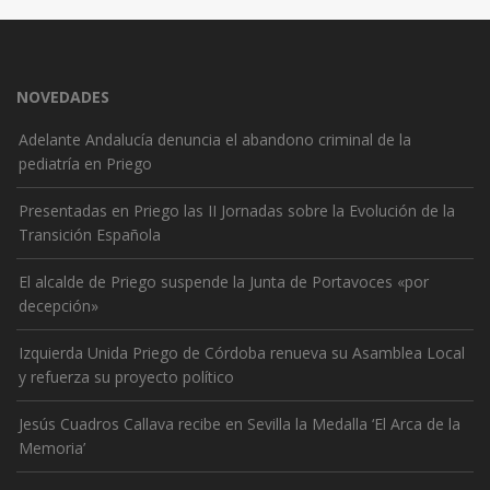
NOVEDADES
Adelante Andalucía denuncia el abandono criminal de la
pediatría en Priego
Presentadas en Priego las II Jornadas sobre la Evolución de la
Transición Española
El alcalde de Priego suspende la Junta de Portavoces «por
decepción»
Izquierda Unida Priego de Córdoba renueva su Asamblea Local
y refuerza su proyecto político
Jesús Cuadros Callava recibe en Sevilla la Medalla ‘El Arca de la
Memoria’