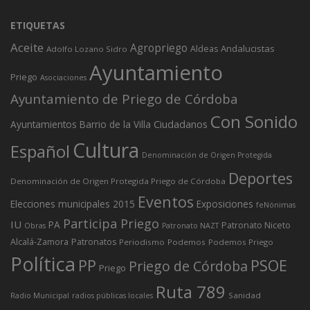
ETIQUETAS
Aceite
Agropriego
Andalucistas
Aldeas
Adolfo Lozano Sidro
Ayuntamiento
Priego
Asociaciones
Ayuntamiento de Priego de Córdoba
Con Sonido
Ciudadanos
Ayuntamientos
Barrio de la Villa
Cultura
Español
Denominación de Origen Protegida
Deportes
Denominación de Origen Protegida Priego de Córdoba
Eventos
Elecciones municipales 2015
Exposiciones
feNónimas
Participa Priego
IU
PA
Patronato Niceto
Obras
Patronato NAZT
Alcalá-Zamora
Patronatos
Periodismo
Podemos
Podemos Priego
Política
PP
PSOE
Priego de Córdoba
Priego
Ruta 789
Sanidad
Radio Municipal
radios públicas locales