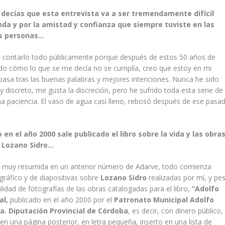
decías que esta entrevista va a ser tremendamente difícil
unda y por la amistad y confianza que siempre tuviste en las
as personas…
a contarlo todo públicamente porque después de estos 50 años de
do cómo lo que se me decía no se cumplía, creo que estoy en mi
pasa tras las buenas palabras y mejores intenciones. Nunca he sido
discreto, me gusta la discreción, pero he sufrido toda esta serie de
ha paciencia. El vaso de agua casi lleno, rebosó después de ese pasa
n el año 2000 sale publicado el libro sobre la vida y las obra
o Lozano Sidro…
 muy resumida en un anterior número de Adarve, todo comienza
gráfico y de diapositivas sobre
Lozano Sidro
realizadas por mí, y pe
alidad de fotografías de las obras catalogadas para el libro,
“Adolfo
al,
publicado en el año 2000 por el
Patronato Municipal Adolfo
. Diputación Provincial de Córdoba
, es decir, con dinero público,
en una página posterior, en letra pequeña, inserto en una lista de