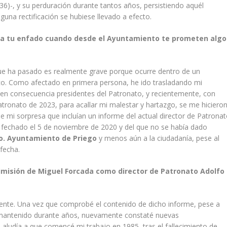
36)-, y su perduración durante tantos años, persistiendo aquél
una rectificación se hubiese llevado a efecto.
nta tu enfado cuando desde el Ayuntamiento te prometen algo
que ha pasado es realmente grave porque ocurre dentro de un
ico. Como afectado en primera persona, he ido trasladando mi
y en consecuencia presidentes del Patronato, y recientemente, con
tronato de 2023, para acallar mi malestar y hartazgo, se me hiciero
fue mi sorpresa que incluían un informe del actual director de Patrona
), fechado el 5 de noviembre de 2020 y del que no se había dado
. Ayuntamiento de Priego
y menos aún a la ciudadanía, pese al
fecha.
dimisión de Miguel Forcada como director de Patronato Adolfo
nte. Una vez que comprobé el contenido de dicho informe, pese a
 y mantenido durante años, nuevamente constaté nuevas
e aludía a que comencé mi trabajo en 1985, tras el fallecimiento de