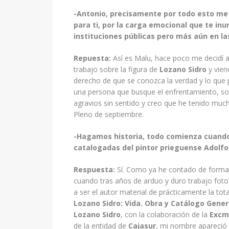
-Antonio, precisamente por todo esto me 
para ti, por la carga emocional que te in
instituciones públicas pero más aún en l
Repuesta:
Así es Malu, hace poco me decidí 
trabajo sobre la figura de
Lozano Sidro
y vien
derecho de que se conozca la verdad y lo que 
una persona que busque el enfrentamiento, soy 
agravios sin sentido y creo que he tenido muc
Pleno de septiembre.
-Hagamos historia, todo comienza cuando e
catalogadas del pintor prieguense Adolf
Respuesta:
Sí. Como ya he contado de forma
cuando tras años de arduo y duro trabajo foto
a ser el autor material de prácticamente la tot
Lozano Sidro: Vida. Obra y Catálogo Gener
Lozano Sidro
, con la colaboración de la
Excma
de la entidad de
Cajasur
, mi nombre apareció 