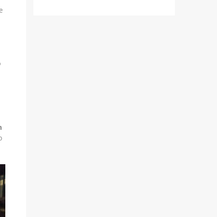
e
ó
n
n
o