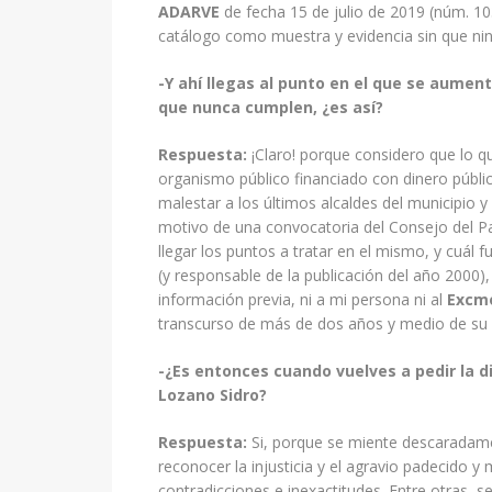
ADARVE
de fecha 15 de julio de 2019 (núm. 10
catálogo como muestra y evidencia sin que ning
-Y ahí llegas al punto en el que se aume
que nunca cumplen, ¿es así?
Respuesta:
¡Claro! porque considero que lo 
organismo público financiado con dinero públ
malestar a los últimos alcaldes del municipio 
motivo de una convocatoria del Consejo del Pa
llegar los puntos a tratar en el mismo, y cuál 
(y responsable de la publicación del año 2000
información previa, ni a mi persona ni al
Excmo
transcurso de más de dos años y medio de su 
-¿Es entonces cuando vuelves a pedir la 
Lozano Sidro?
Respuesta:
Si, porque se miente descaradame
reconocer la injusticia y el agravio padecido
contradicciones e inexactitudes. Entre otras, s