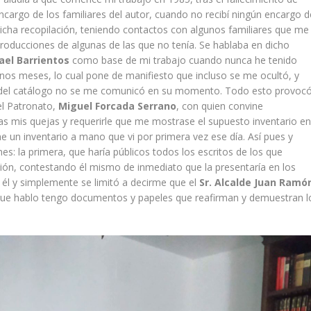
cargo de los familiares del autor, cuando no recibí ningún encargo d
dicha recopilación, teniendo contactos con algunos familiares que me
producciones de algunas de las que no tenía. Se hablaba en dicho
ael Barrientos
como base de mi trabajo cuando nunca he tenido
nos meses, lo cual pone de manifiesto que incluso se me ocultó, y
 del catálogo no se me comunicó en su momento. Todo esto provoc
el Patronato,
Miguel Forcada Serrano
, con quien convine
as mis quejas y requerirle que me mostrase el supuesto inventario e
un inventario a mano que vi por primera vez ese día. Así pues y
es: la primera, que haría públicos todos los escritos de los que
sión, contestando él mismo de inmediato que la presentaría en los
 él y simplemente se limitó a decirme que el
Sr. Alcalde Juan Ramó
que hablo tengo documentos y papeles que reafirman y demuestran l