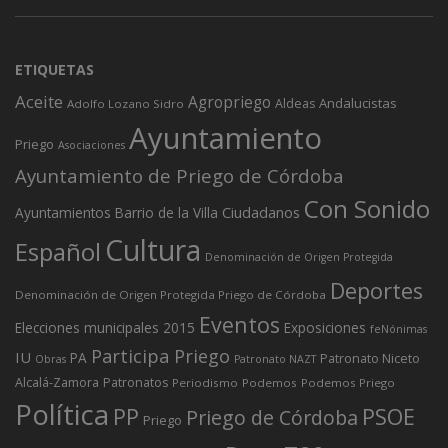
ETIQUETAS
Aceite
Agropriego
Andalucistas
Aldeas
Adolfo Lozano Sidro
Ayuntamiento
Priego
Asociaciones
Ayuntamiento de Priego de Córdoba
Con Sonido
Ciudadanos
Ayuntamientos
Barrio de la Villa
Cultura
Español
Denominación de Origen Protegida
Deportes
Denominación de Origen Protegida Priego de Córdoba
Eventos
Elecciones municipales 2015
Exposiciones
feNónimas
Participa Priego
IU
PA
Patronato Niceto
Obras
Patronato NAZT
Alcalá-Zamora
Patronatos
Periodismo
Podemos
Podemos Priego
Política
PP
PSOE
Priego de Córdoba
Priego