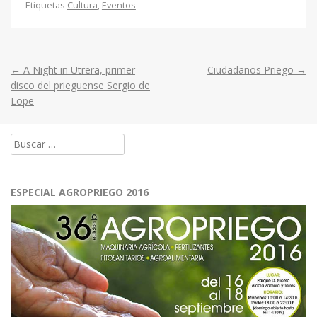
Etiquetas
Cultura
,
Eventos
←
A Night in Utrera, primer
Ciudadanos Priego
→
Post
disco del prieguense Sergio de
Lope
navigation
Buscar:
ESPECIAL AGROPRIEGO 2016