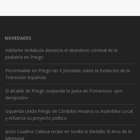
NOVEDADES
Adelante Andalucía denuncia el abandono criminal de la
pediatría en Priego
Presentadas en Priego las II Jornadas sobre la Evolución de la
Transición Española
El alcalde de Priego suspende la Junta de Portavoces «por
decepción»
Izquierda Unida Priego de Córdoba renueva su Asamblea Local
y refuerza su proyecto político
Jesús Cuadros Callava recibe en Sevilla la Medalla ‘El Arca de la
Memoria’