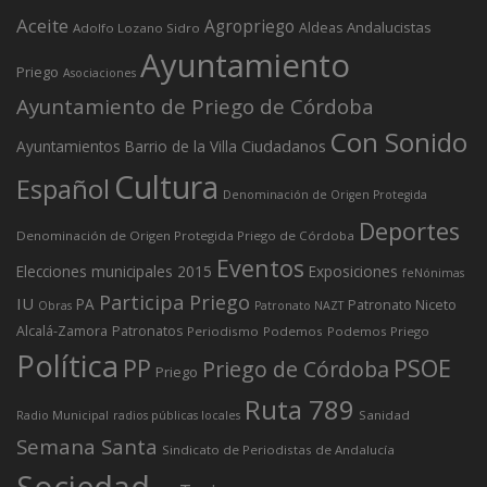
Aceite
Agropriego
Andalucistas
Aldeas
Adolfo Lozano Sidro
Ayuntamiento
Priego
Asociaciones
Ayuntamiento de Priego de Córdoba
Con Sonido
Ciudadanos
Ayuntamientos
Barrio de la Villa
Cultura
Español
Denominación de Origen Protegida
Deportes
Denominación de Origen Protegida Priego de Córdoba
Eventos
Elecciones municipales 2015
Exposiciones
feNónimas
Participa Priego
IU
PA
Patronato Niceto
Obras
Patronato NAZT
Alcalá-Zamora
Patronatos
Periodismo
Podemos
Podemos Priego
Política
PP
PSOE
Priego de Córdoba
Priego
Ruta 789
Sanidad
Radio Municipal
radios públicas locales
Semana Santa
Sindicato de Periodistas de Andalucía
Sociedad