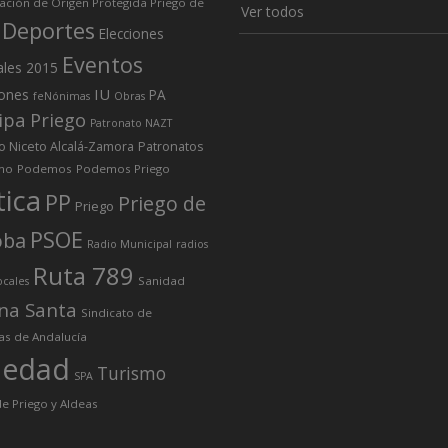
ción de Origen Protegida Priego de
Ver todos
Deportes
Elecciones
Eventos
ales 2015
IU
iones
PA
feNónimas
Obras
ipa Priego
Patronato NAZT
o Niceto Alcalá-Zamora
Patronatos
mo
Podemos
Podemos Priego
tica
PP
Priego de
Priego
PSOE
oba
Radio Municipal
radios
Ruta 789
Sanidad
ocales
na Santa
Sindicato de
as de Andalucía
iedad
Turismo
SPA
e Priego y Aldeas