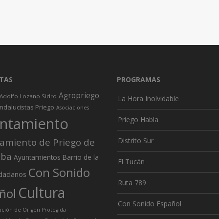
TAS
PROGRAMAS
Agropriego
Adolfo Lozano Sidro
La Hora Inolvidable
ndalucistas Priego
Asociaciones
ntamiento
Priego Habla
amiento de Priego de
Distrito Sur
oba
Ayuntamientos
Barrio de la
El Tucán
Con Sonido
dadanos
Ruta 789
Cultura
ñol
Con Sonido Español
ión de Origen Protegida