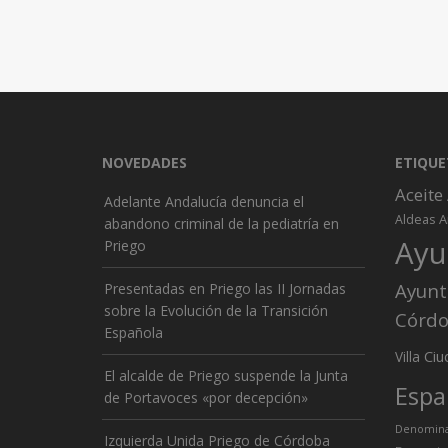
NOVEDADES
ETIQUE
Aceite
Adelante Andalucía denuncia el
A
Aldeas
abandono criminal de la pediatría en
Ayu
Priego
Ayunt
Presentadas en Priego las II Jornadas
sobre la Evolución de la Transición
Córd
Española
Ciu
Villa
El alcalde de Priego suspende la Junta
Espa
de Portavoces «por decepción»
Denominac
Izquierda Unida Priego de Córdoba