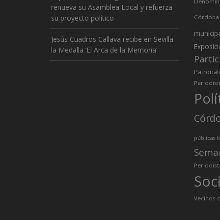
Denomina
renueva su Asamblea Local y refuerza
su proyecto político
Córdoba
municip
Jesús Cuadros Callava recibe en Sevilla
Exposic
la Medalla ‘El Arca de la Memoria’
Partic
Patronat
Periodis
Polí
Córd
públicas l
Sema
Periodist
Soc
Vecinos d