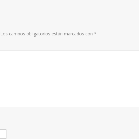
disminui
el
volumen
Los campos obligatorios están marcados con
*