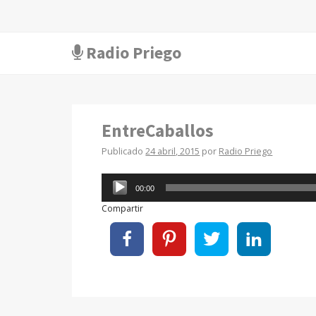
Radio Priego
EntreCaballos
Publicado
24 abril, 2015
por
Radio Priego
Reproductor
00:00
de
Compartir
audio