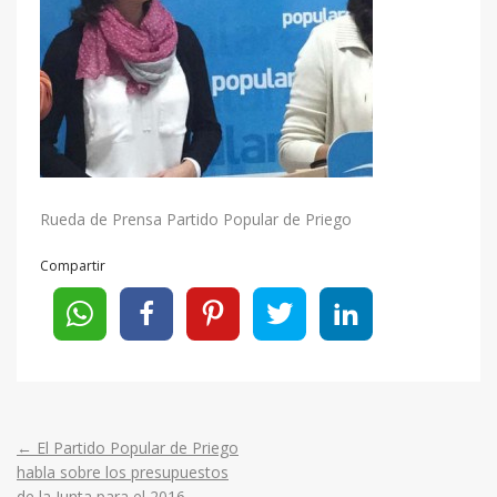
Rueda de Prensa Partido Popular de Priego
Compartir
←
El Partido Popular de Priego
Post
habla sobre los presupuestos
de la Junta para el 2016