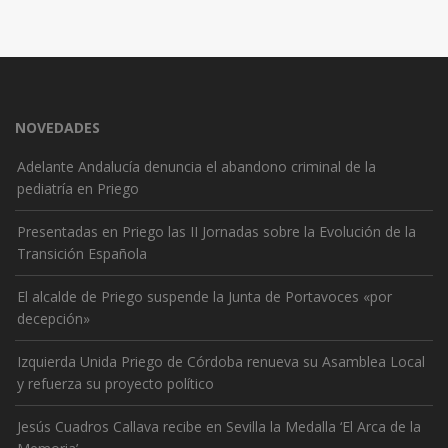
NOVEDADES
Adelante Andalucía denuncia el abandono criminal de la
pediatría en Priego
Presentadas en Priego las II Jornadas sobre la Evolución de la
Transición Española
El alcalde de Priego suspende la Junta de Portavoces «por
decepción»
Izquierda Unida Priego de Córdoba renueva su Asamblea Local
y refuerza su proyecto político
Jesús Cuadros Callava recibe en Sevilla la Medalla ‘El Arca de la