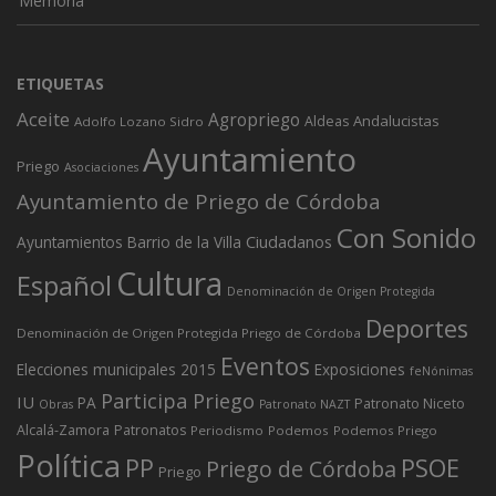
Memoria’
ETIQUETAS
Aceite
Agropriego
Andalucistas
Aldeas
Adolfo Lozano Sidro
Ayuntamiento
Priego
Asociaciones
Ayuntamiento de Priego de Córdoba
Con Sonido
Ciudadanos
Ayuntamientos
Barrio de la Villa
Cultura
Español
Denominación de Origen Protegida
Deportes
Denominación de Origen Protegida Priego de Córdoba
Eventos
Elecciones municipales 2015
Exposiciones
feNónimas
Participa Priego
IU
PA
Patronato Niceto
Obras
Patronato NAZT
Alcalá-Zamora
Patronatos
Periodismo
Podemos
Podemos Priego
Política
PP
PSOE
Priego de Córdoba
Priego