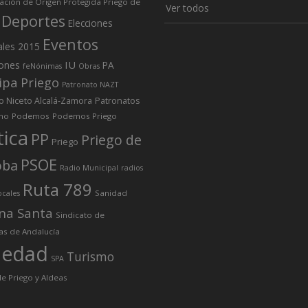
ción de Origen Protegida Priego de
Ver todos
Deportes
Elecciones
Eventos
ales 2015
IU
iones
PA
feNónimas
Obras
ipa Priego
Patronato NAZT
o Niceto Alcalá-Zamora
Patronatos
mo
Podemos
Podemos Priego
tica
PP
Priego de
Priego
PSOE
oba
Radio Municipal
radios
Ruta 789
Sanidad
ocales
na Santa
Sindicato de
as de Andalucía
iedad
Turismo
SPA
e Priego y Aldeas