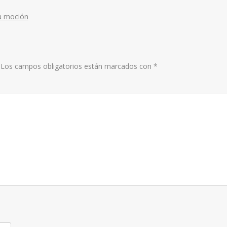
disminui
el
na moción
volumen
Los campos obligatorios están marcados con
*