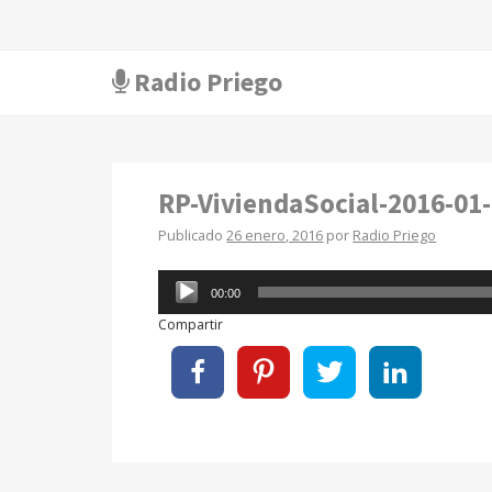
Radio Priego
RP-ViviendaSocial-2016-01
Publicado
26 enero, 2016
por
Radio Priego
Reproductor
00:00
de
Compartir
audio