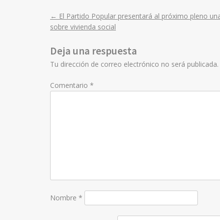
←
El Partido Popular presentará al próximo pleno u
Post
sobre vivienda social
navigation
Deja una respuesta
Tu dirección de correo electrónico no será publicada.
Comentario
*
Nombre
*