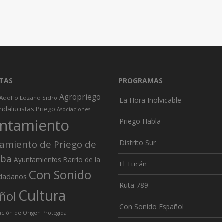
TAS
PROGRAMAS
Agropriego
Adolfo Lozano Sidro
La Hora Inolvidable
ndalucistas Priego
Asociaciones
ntamiento
Priego Habla
amiento de Priego de
Distrito Sur
oba
Ayuntamientos
Barrio de la
El Tucán
Con Sonido
dadanos
Ruta 789
Cultura
ñol
Con Sonido Español
ión de Origen Protegida