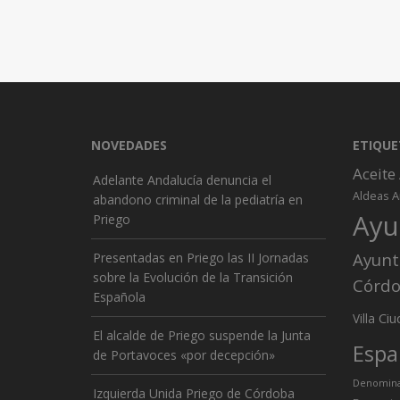
NOVEDADES
ETIQUE
Aceite
Adelante Andalucía denuncia el
A
Aldeas
abandono criminal de la pediatría en
Ayu
Priego
Ayunt
Presentadas en Priego las II Jornadas
sobre la Evolución de la Transición
Córd
Española
Ciu
Villa
El alcalde de Priego suspende la Junta
Espa
de Portavoces «por decepción»
Denominac
Izquierda Unida Priego de Córdoba