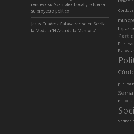
Denomina
renueva su Asamblea Local y refuerza
su proyecto político
Córdoba
municip
Jesús Cuadros Callava recibe en Sevilla
Exposic
la Medalla ‘El Arca de la Memoria’
Partic
Patronat
Periodis
Polí
Córd
públicas l
Sema
Periodist
Soc
Vecinos d