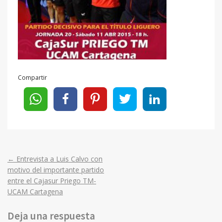
Compartir
←
Entrevista a Luis Calvo con
Post
motivo del importante partido
entre el Cajasur Priego TM-
navigation
UCAM Cartagena
Deja una respuesta