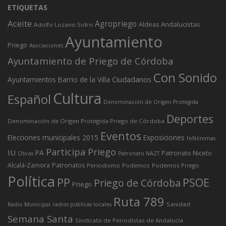
ETIQUETAS
Aceite
Agropriego
Andalucistas
Aldeas
Adolfo Lozano Sidro
Ayuntamiento
Priego
Asociaciones
Ayuntamiento de Priego de Córdoba
Con Sonido
Ciudadanos
Ayuntamientos
Barrio de la Villa
Cultura
Español
Denominación de Origen Protegida
Deportes
Denominación de Origen Protegida Priego de Córdoba
Eventos
Elecciones municipales 2015
Exposiciones
feNónimas
Participa Priego
IU
PA
Patronato Niceto
Obras
Patronato NAZT
Alcalá-Zamora
Patronatos
Periodismo
Podemos
Podemos Priego
Política
PP
PSOE
Priego de Córdoba
Priego
Ruta 789
Sanidad
Radio Municipal
radios públicas locales
Semana Santa
Sindicato de Periodistas de Andalucía