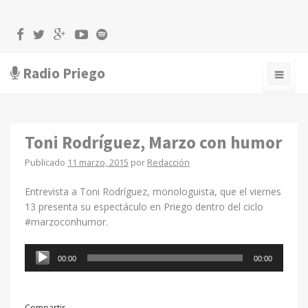
Radio Priego
Toni Rodríguez, Marzo con humor
Publicado
11 marzo, 2015
por
Redacción
Entrevista a Toni Rodríguez, monologuista, que el viernes
13 presenta su espectáculo en Priego dentro del ciclo
#marzoconhumor.
Reproductor
00:00
00:00
de
audio
Compartir