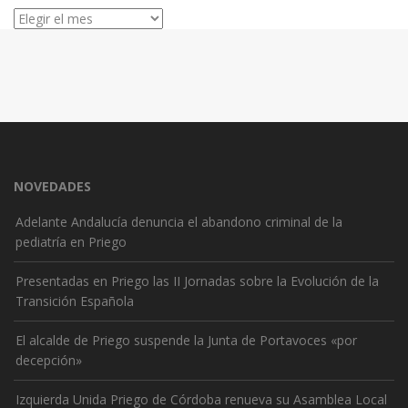
Archivos
NOVEDADES
Adelante Andalucía denuncia el abandono criminal de la
pediatría en Priego
Presentadas en Priego las II Jornadas sobre la Evolución de la
Transición Española
El alcalde de Priego suspende la Junta de Portavoces «por
decepción»
Izquierda Unida Priego de Córdoba renueva su Asamblea Local