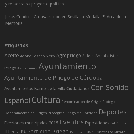
y refuerza su proyecto político
Jesús Cuadros Callava recibe en Sevilla la Medalla ‘El Arca de la
Memoria’
ETIQUETAS
Aceite
Agropriego
Andalucistas
Aldeas
Adolfo Lozano Sidro
Ayuntamiento
Priego
Asociaciones
Ayuntamiento de Priego de Córdoba
Con Sonido
Ciudadanos
Ayuntamientos
Barrio de la Villa
Cultura
Español
Denominación de Origen Protegida
Deportes
Denominación de Origen Protegida Priego de Córdoba
Eventos
Elecciones municipales 2015
Exposiciones
feNónimas
Participa Priego
IU
PA
Patronato Niceto
Obras
Patronato NAZT