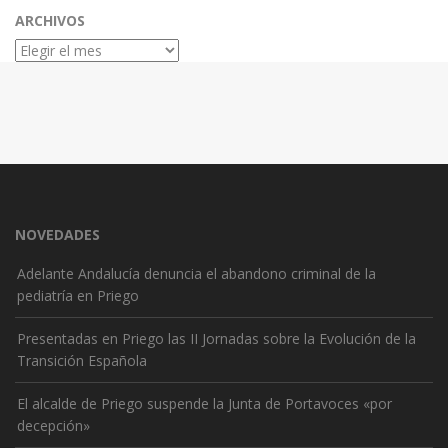
ARCHIVOS
Archivos
NOVEDADES
Adelante Andalucía denuncia el abandono criminal de la
pediatría en Priego
Presentadas en Priego las II Jornadas sobre la Evolución de la
Transición Española
El alcalde de Priego suspende la Junta de Portavoces «por
decepción»