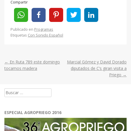
Compartir
Publicado en
Programas
Etiquetas
Con Sonido Español
←
En Ruta 789 este domingo
Marcial Gómez y David Dorado
Post
tocamos madera
diputados de C’s giran visita a
Priego
→
navigation
Buscar:
ESPECIAL AGROPRIEGO 2016