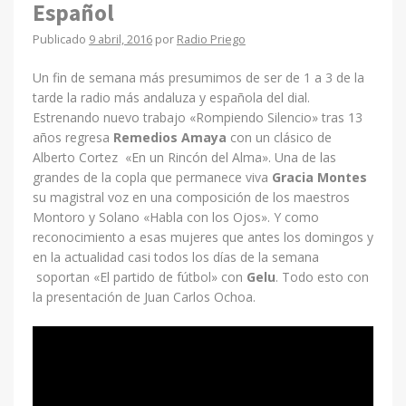
Español
Publicado
9 abril, 2016
por
Radio Priego
Un fin de semana más presumimos de ser de 1 a 3 de la
tarde la radio más andaluza y española del dial.
Estrenando nuevo trabajo «Rompiendo Silencio» tras 13
años regresa
Remedios Amaya
con un clásico de
Alberto Cortez «En un Rincón del Alma». Una de las
grandes de la copla que permanece viva
Gracia Montes
su magistral voz en una composición de los maestros
Montoro y Solano «Habla con los Ojos». Y como
reconocimiento a esas mujeres que antes los domingos y
en la actualidad casi todos los días de la semana
soportan «El partido de fútbol» con
Gelu
. Todo esto con
la presentación de Juan Carlos Ochoa.