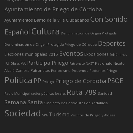
Ayuntamiento de Priego de Córdoba
Con Sonido
Ciudadanos
Ayuntamientos
Barrio de la Villa
Cultura
Español
Denominación de Origen Protegida
Deportes
Denominación de Origen Protegida Priego de Córdoba
Eventos
Elecciones municipales 2015
Exposiciones
feNónimas
Participa Priego
IU
PA
Patronato Niceto
Obras
Patronato NAZT
Alcalá-Zamora
Patronatos
Periodismo
Podemos
Podemos Priego
Política
PP
PSOE
Priego de Córdoba
Priego
Ruta 789
Sanidad
Radio Municipal
radios públicas locales
Semana Santa
Sindicato de Periodistas de Andalucía
Sociedad
Turismo
Vecinos de Priego y Aldeas
SPA