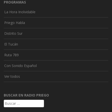
PROGRAMAS
La Hora Inolvidable
Priego Habla
Distrito Sur
El Tucán
Ruta 789
Con Sonido Español
Ver todos
BUSCAR EN RADIO PRIEGO
Buscar: