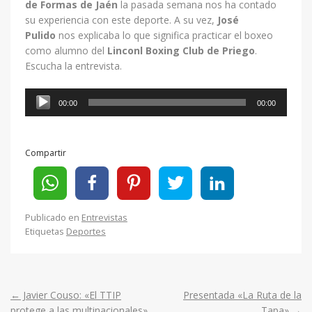
de Formas de Jaén
la pasada semana nos ha contado
su experiencia con este deporte. A su vez,
José
Pulido
nos explicaba lo que significa practicar el boxeo
como alumno del
Linconl Boxing Club de Priego
.
Escucha la entrevista.
Reproductor
00:00
00:00
de
audio
Compartir
Publicado en
Entrevistas
Etiquetas
Deportes
←
Javier Couso: «El TTIP
Presentada «La Ruta de la
Post
protege a las multinacionales»
Tapa»
→