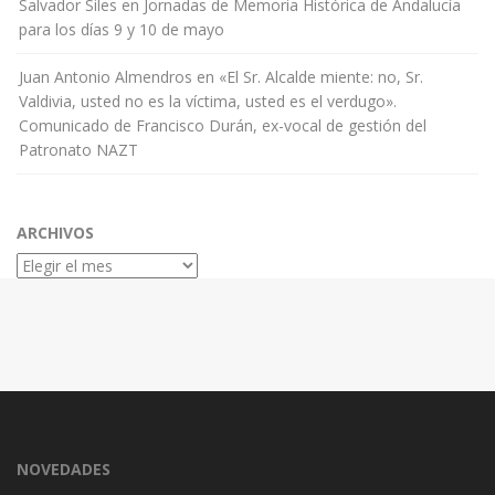
Salvador Siles
en
Jornadas de Memoria Histórica de Andalucía
para los días 9 y 10 de mayo
Juan Antonio Almendros
en
«El Sr. Alcalde miente: no, Sr.
Valdivia, usted no es la víctima, usted es el verdugo».
Comunicado de Francisco Durán, ex-vocal de gestión del
Patronato NAZT
ARCHIVOS
Archivos
NOVEDADES