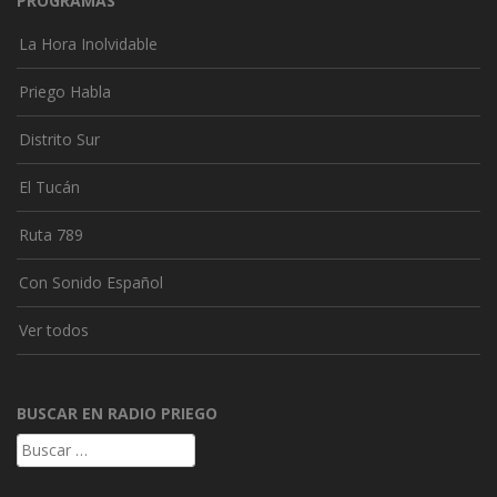
PROGRAMAS
La Hora Inolvidable
Priego Habla
Distrito Sur
El Tucán
Ruta 789
Con Sonido Español
Ver todos
BUSCAR EN RADIO PRIEGO
Buscar: