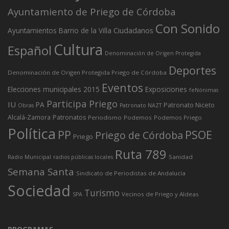
Ayuntamiento de Priego de Córdoba
Con Sonido
Ciudadanos
Ayuntamientos
Barrio de la Villa
Cultura
Español
Denominación de Origen Protegida
Deportes
Denominación de Origen Protegida Priego de Córdoba
Eventos
Elecciones municipales 2015
Exposiciones
feNónimas
Participa Priego
IU
PA
Patronato Niceto
Obras
Patronato NAZT
Alcalá-Zamora
Patronatos
Periodismo
Podemos
Podemos Priego
Política
PP
PSOE
Priego de Córdoba
Priego
Ruta 789
Sanidad
Radio Municipal
radios públicas locales
Semana Santa
Sindicato de Periodistas de Andalucía
Sociedad
Turismo
Vecinos de Priego y Aldeas
SPA