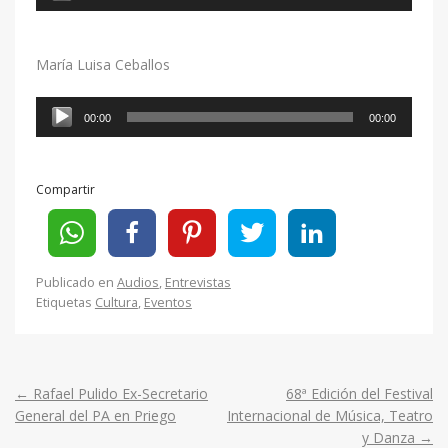
de
audio
María Luisa Ceballos
Reproductor
00:00
00:00
de
audio
Compartir
Publicado en
Audios
,
Entrevistas
Etiquetas
Cultura
,
Eventos
←
Rafael Pulido Ex-Secretario
68ª Edición del Festival
Post
General del PA en Priego
Internacional de Música, Teatro
y Danza
→
navigation