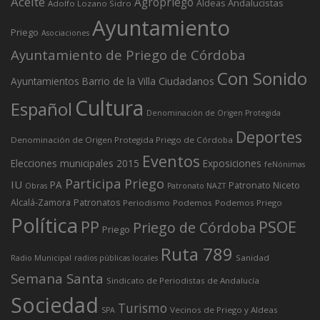
Aceite
Agropriego
Andalucistas
Aldeas
Adolfo Lozano Sidro
Ayuntamiento
Priego
Asociaciones
Ayuntamiento de Priego de Córdoba
Con Sonido
Ciudadanos
Ayuntamientos
Barrio de la Villa
Cultura
Español
Denominación de Origen Protegida
Deportes
Denominación de Origen Protegida Priego de Córdoba
Eventos
Elecciones municipales 2015
Exposiciones
feNónimas
Participa Priego
IU
PA
Patronato Niceto
Obras
Patronato NAZT
Alcalá-Zamora
Patronatos
Periodismo
Podemos
Podemos Priego
Política
PP
PSOE
Priego de Córdoba
Priego
Ruta 789
Sanidad
Radio Municipal
radios públicas locales
Semana Santa
Sindicato de Periodistas de Andalucía
Sociedad
Turismo
Vecinos de Priego y Aldeas
SPA