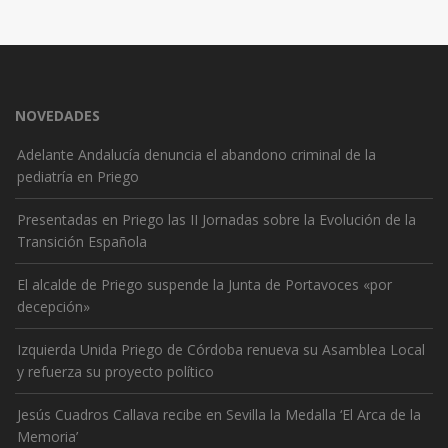
NOVEDADES
Adelante Andalucía denuncia el abandono criminal de la
pediatría en Priego
Presentadas en Priego las II Jornadas sobre la Evolución de la
Transición Española
El alcalde de Priego suspende la Junta de Portavoces «por
decepción»
Izquierda Unida Priego de Córdoba renueva su Asamblea Local
y refuerza su proyecto político
Jesús Cuadros Callava recibe en Sevilla la Medalla ‘El Arca de la
Memoria’