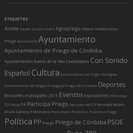
ETIQUETAS
Aceite
Agropriego
Andalucistas
Aldeas
Adolfo Lozano Sidro
Ayuntamiento
Priego
Asociaciones
Ayuntamiento de Priego de Córdoba
Con Sonido
Ciudadanos
Ayuntamientos
Barrio de la Villa
Cultura
Español
Denominación de Origen Protegida
Deportes
Denominación de Origen Protegida Priego de Córdoba
Eventos
Elecciones municipales 2015
Exposiciones
feNónimas
Participa Priego
IU
PA
Patronato Niceto
Obras
Patronato NAZT
Alcalá-Zamora
Patronatos
Periodismo
Podemos
Podemos Priego
Política
PP
PSOE
Priego de Córdoba
Priego