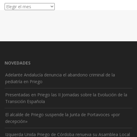
Archivos
NOVEDADES
Adelante Andalucía denuncia el abandono criminal de la
pediatría en Priego
Presentadas en Priego las II Jornadas sobre la Evolución de la
Transición Española
El alcalde de Priego suspende la Junta de Portavoces «por
decepción»
Izquierda Unida Priego de Córdoba renueva su Asamblea Local