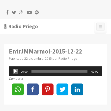
Radio Priego
EntrJMMarmol-2015-12-22
Publicado
22 diciembre, 2015
por
Radio Priego
Reproductor
00:00
00:00
de
Compartir
audio