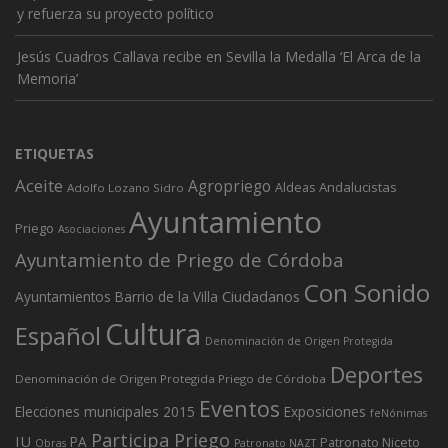
y refuerza su proyecto político
Jesús Cuadros Callava recibe en Sevilla la Medalla ‘El Arca de la
Memoria’
ETIQUETAS
Aceite
Agropriego
Andalucistas
Aldeas
Adolfo Lozano Sidro
Ayuntamiento
Priego
Asociaciones
Ayuntamiento de Priego de Córdoba
Con Sonido
Ciudadanos
Ayuntamientos
Barrio de la Villa
Cultura
Español
Denominación de Origen Protegida
Deportes
Denominación de Origen Protegida Priego de Córdoba
Eventos
Elecciones municipales 2015
Exposiciones
feNónimas
Participa Priego
IU
PA
Patronato Niceto
Obras
Patronato NAZT