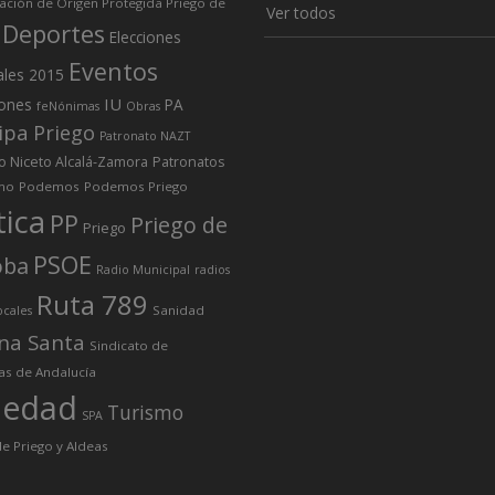
ción de Origen Protegida Priego de
Ver todos
Deportes
Elecciones
Eventos
ales 2015
IU
iones
PA
feNónimas
Obras
ipa Priego
Patronato NAZT
o Niceto Alcalá-Zamora
Patronatos
mo
Podemos
Podemos Priego
tica
PP
Priego de
Priego
PSOE
oba
Radio Municipal
radios
Ruta 789
Sanidad
ocales
na Santa
Sindicato de
as de Andalucía
iedad
Turismo
SPA
e Priego y Aldeas