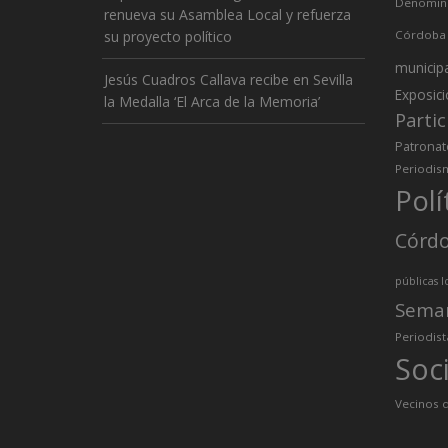
Denomina
renueva su Asamblea Local y refuerza
su proyecto político
Córdoba
municip
Jesús Cuadros Callava recibe en Sevilla
Exposic
la Medalla ‘El Arca de la Memoria’
Partic
Patronat
Periodis
Polí
Córd
públicas l
Sema
Periodist
Soc
Vecinos d