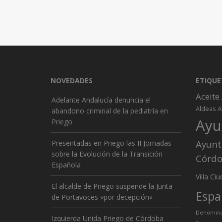
NOVEDADES
ETIQUE
Aceite
Adelante Andalucía denuncia el
A
Aldeas
abandono criminal de la pediatría en
Ayu
Priego
Ayunt
Presentadas en Priego las II Jornadas
sobre la Evolución de la Transición
Córd
Española
Ciu
Villa
El alcalde de Priego suspende la Junta
Espa
de Portavoces «por decepción»
Denominac
Izquierda Unida Priego de Córdoba