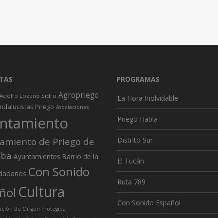
TAS
PROGRAMAS
Agropriego
Adolfo Lozano Sidro
La Hora Inolvidable
ndalucistas Priego
Asociaciones
ntamiento
Priego Habla
amiento de Priego de
Distrito Sur
oba
Ayuntamientos
Barrio de la
El Tucán
Con Sonido
dadanos
Ruta 789
Cultura
ñol
Con Sonido Español
ión de Origen Protegida