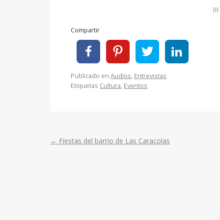
II
Compartir
Publicado en
Audios
,
Entrevistas
Etiquetas
Cultura
,
Eventos
←
Fiestas del barrio de Las Caracolas
Post
navigation