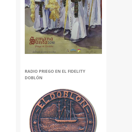
bajo
r
r
.
RADIO PRIEGO EN EL FIDELITY
DOBLÓN