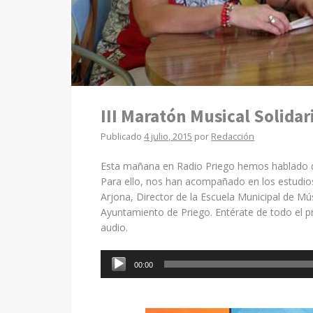
III Maratón Musical Solidar
Publicado
4 julio, 2015
por
Redacción
Esta mañana en Radio Priego hemos hablado del
Para ello, nos han acompañado en los estudios
Arjona, Director de la Escuela Municipal de Mú
Ayuntamiento de Priego. Entérate de todo el 
audio.
Reproductor
00:00
de
audio