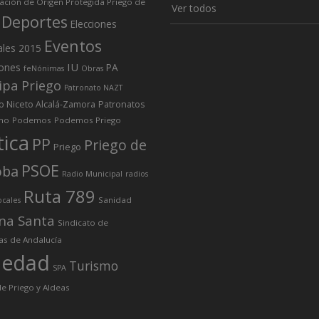
ción de Origen Protegida Priego de
Ver todos
Deportes
Elecciones
Eventos
ales 2015
IU
iones
PA
feNónimas
Obras
ipa Priego
Patronato NAZT
o Niceto Alcalá-Zamora
Patronatos
mo
Podemos
Podemos Priego
tica
PP
Priego de
Priego
PSOE
oba
Radio Municipal
radios
Ruta 789
Sanidad
ocales
na Santa
Sindicato de
as de Andalucía
iedad
Turismo
SPA
e Priego y Aldeas