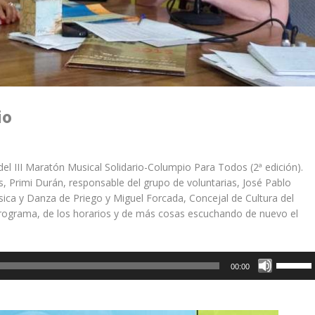
io
 III Maratón Musical Solidario-Columpio Para Todos (2ª edición).
, Primi Durán, responsable del grupo de voluntarias, José Pablo
sica y Danza de Priego y Miguel Forcada, Concejal de Cultura del
programa, de los horarios y de más cosas escuchando de nuevo el
Utiliza
00:00
las
teclas
de