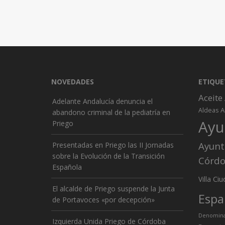
NOVEDADES
ETIQUE
Aceite
Adelante Andalucía denuncia el
A
Aldeas
abandono criminal de la pediatría en
Ayu
Priego
Ayunt
Presentadas en Priego las II Jornadas
sobre la Evolución de la Transición
Córd
Española
Ciu
Villa
El alcalde de Priego suspende la Junta
Espa
de Portavoces «por decepción»
Denominac
Izquierda Unida Priego de Córdoba