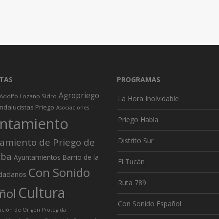
TAS
PROGRAMAS
Agropriego
Adolfo Lozano Sidro
La Hora Inolvidable
ndalucistas Priego
Asociaciones
ntamiento
Priego Habla
amiento de Priego de
Distrito Sur
oba
Ayuntamientos
Barrio de la
El Tucán
Con Sonido
dadanos
Ruta 789
Cultura
ñol
Con Sonido Español
ión de Origen Protegida