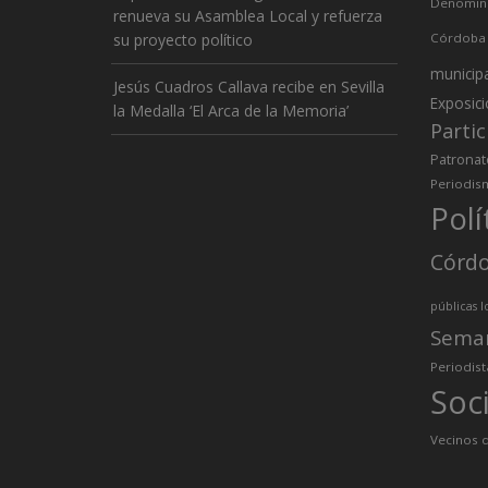
Denomina
renueva su Asamblea Local y refuerza
su proyecto político
Córdoba
municip
Jesús Cuadros Callava recibe en Sevilla
Exposic
la Medalla ‘El Arca de la Memoria’
Partic
Patronat
Periodis
Polí
Córd
públicas l
Sema
Periodist
Soc
Vecinos d