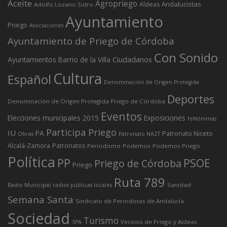
Aceite
Agropriego
Andalucistas
Aldeas
Adolfo Lozano Sidro
Ayuntamiento
Priego
Asociaciones
Ayuntamiento de Priego de Córdoba
Con Sonido
Ciudadanos
Ayuntamientos
Barrio de la Villa
Cultura
Español
Denominación de Origen Protegida
Deportes
Denominación de Origen Protegida Priego de Córdoba
Eventos
Elecciones municipales 2015
Exposiciones
feNónimas
Participa Priego
IU
PA
Patronato Niceto
Obras
Patronato NAZT
Alcalá-Zamora
Patronatos
Periodismo
Podemos
Podemos Priego
Política
PP
PSOE
Priego de Córdoba
Priego
Ruta 789
Sanidad
Radio Municipal
radios públicas locales
Semana Santa
Sindicato de Periodistas de Andalucía
Sociedad
Turismo
Vecinos de Priego y Aldeas
SPA