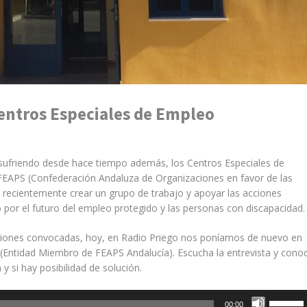
Centros Especiales de Empleo
 sufriendo desde hace tiempo además, los Centros Especiales de
FEAPS (Confederación Andaluza de Organizaciones en favor de las
 recientemente crear un grupo de trabajo y apoyar las acciones
o por el futuro del empleo protegido y las personas con discapacidad.
ciones convocadas, hoy, en Radio Priego nos poníamos de nuevo en
, (Entidad Miembro de FEAPS Andalucía). Escucha la entrevista y cono
y si hay posibilidad de solución.
Utiliza
00:00