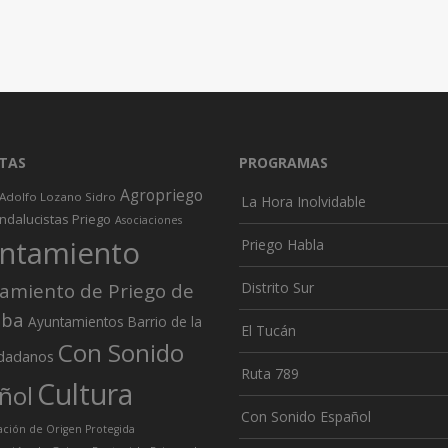
TAS
PROGRAMAS
Agropriego
Adolfo Lozano Sidro
La Hora Inolvidable
ndalucistas Priego
Asociaciones
ntamiento
Priego Habla
amiento de Priego de
Distrito Sur
oba
Ayuntamientos
Barrio de la
El Tucán
Con Sonido
dadanos
Ruta 789
Cultura
ñol
Con Sonido Español
ión de Origen Protegida