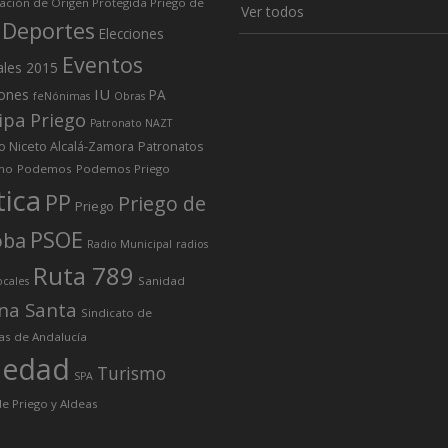
ción de Origen Protegida Priego de
Ver todos
Deportes
Elecciones
Eventos
ales 2015
IU
iones
PA
feNónimas
Obras
ipa Priego
Patronato NAZT
o Niceto Alcalá-Zamora
Patronatos
mo
Podemos
Podemos Priego
tica
PP
Priego de
Priego
PSOE
oba
Radio Municipal
radios
Ruta 789
Sanidad
ocales
na Santa
Sindicato de
as de Andalucía
iedad
Turismo
SPA
e Priego y Aldeas