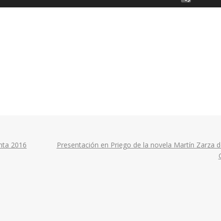
las
teclas
de
flecha
arriba/a
para
aumenta
o
disminui
el
volumen
nta 2016
Presentación en Priego de la novela Martín Zarza 