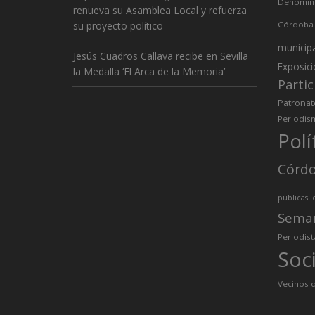
Denomina
renueva su Asamblea Local y refuerza
su proyecto político
Córdoba
municip
Jesús Cuadros Callava recibe en Sevilla
Exposic
la Medalla ‘El Arca de la Memoria’
Partic
Patronat
Periodis
Polí
Córd
públicas l
Sema
Periodist
Soc
Vecinos d