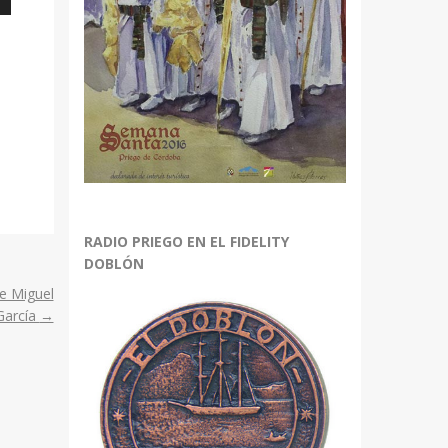
bajo
r
r
.
RADIO PRIEGO EN EL FIDELITY
DOBLÓN
de Miguel
García
→