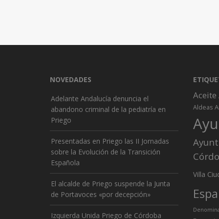
NOVEDADES
ETIQUE
Aceite
Adelante Andalucía denuncia el
A
Aldeas
abandono criminal de la pediatría en
Ayu
Priego
Ayunt
Presentadas en Priego las II Jornadas
sobre la Evolución de la Transición
Córd
Española
Ciu
Villa
El alcalde de Priego suspende la Junta
Espa
de Portavoces «por decepción»
Denominac
Izquierda Unida Priego de Córdoba