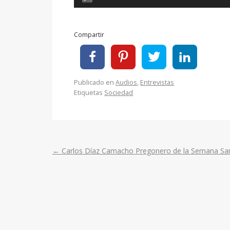
de
audio
Compartir
Publicado en
Audios
,
Entrevistas
Etiquetas
Sociedad
←
Carlos Díaz Camacho Pregonero de la Semana Sa
Post
navigation