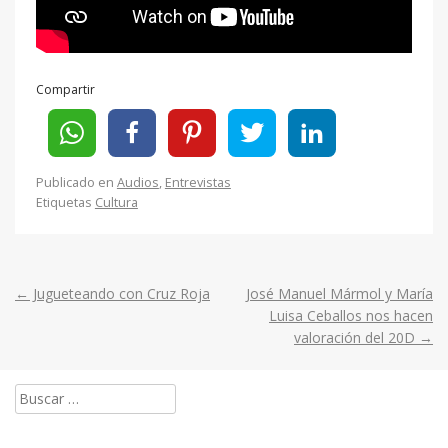
Compartir
Publicado en
Audios
,
Entrevistas
Etiquetas
Cultura
←
Jugueteando con Cruz Roja
José Manuel Mármol y María
Post
Luisa Ceballos nos hacen
valoración del 20D
→
navigation
Buscar: