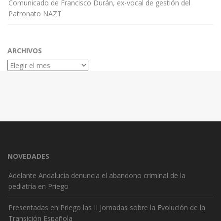
Comunicado de Francisco Durán, ex-vocal de gestión del
Patronato NAZT
ARCHIVOS
Archivos
NOVEDADES
Adelante Andalucía denuncia el abandono criminal de la
pediatría en Priego
Presentadas en Priego las II Jornadas sobre la Evolución de la
Transición Española