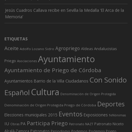
Jesús Cuadros Callava recibe en Sevilla la Medalla ‘El Arca de la
Memoria’
ETIQUETAS
Aceite
Agropriego
Andalucistas
Aldeas
Adolfo Lozano Sidro
Ayuntamiento
Priego
Asociaciones
Ayuntamiento de Priego de Córdoba
Con Sonido
Ciudadanos
Ayuntamientos
Barrio de la Villa
Cultura
Español
Denominación de Origen Protegida
Deportes
Denominación de Origen Protegida Priego de Córdoba
Eventos
Elecciones municipales 2015
Exposiciones
feNónimas
Participa Priego
IU
PA
Patronato Niceto
Obras
Patronato NAZT
Alcalá-Zamora
Patronatos
Periodismo
Podemos
Podemos Priego