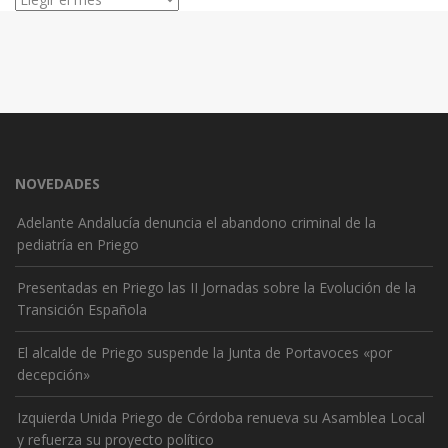
NOVEDADES
Adelante Andalucía denuncia el abandono criminal de la
pediatría en Priego
Presentadas en Priego las II Jornadas sobre la Evolución de la
Transición Española
El alcalde de Priego suspende la Junta de Portavoces «por
decepción»
Izquierda Unida Priego de Córdoba renueva su Asamblea Local
y refuerza su proyecto político