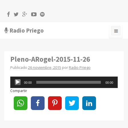
Radio Priego
Pleno-ARogel-2015-11-26
Publicado
26 noviembre, 2015
por
Radio Priego
Reproductor
00:00
00:00
de
Compartir
audio