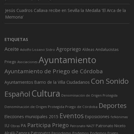
Jesús Cuadros Callava recibe en Sevilla la Medalla ‘El Arca de la
Memoria’
ETIQUETAS
Aceite
Agropriego
Andalucistas
Aldeas
Adolfo Lozano Sidro
Ayuntamiento
Priego
Asociaciones
Ayuntamiento de Priego de Córdoba
Con Sonido
Ciudadanos
Ayuntamientos
Barrio de la Villa
Cultura
Español
Denominación de Origen Protegida
Deportes
Denominación de Origen Protegida Priego de Córdoba
Eventos
Elecciones municipales 2015
Exposiciones
feNónimas
Participa Priego
IU
PA
Patronato Niceto
Obras
Patronato NAZT
Alcalá-Zamora
Patronatos
Periodismo
Podemos
Podemos Priego