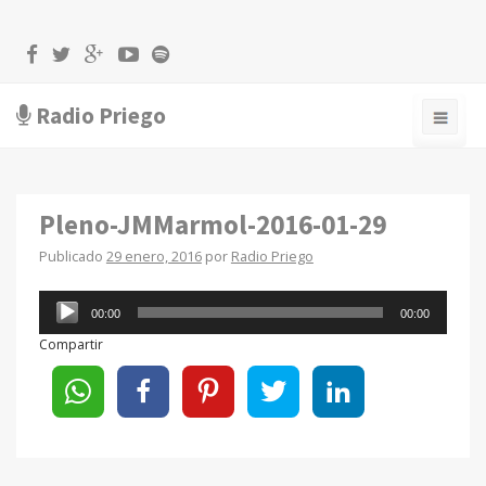
Radio Priego
Pleno-JMMarmol-2016-01-29
Publicado
29 enero, 2016
por
Radio Priego
Reproductor
00:00
00:00
de
Compartir
audio