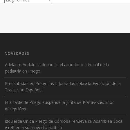
NOVEDADES
Adelante Andalucía denuncia el abandono criminal de la
pediatría en Priego
Presentadas en Priego las II Jornadas sobre la Evolución de la
Transición Española
El alcalde de Priego suspende la Junta de Portavoces «por
decepción»
Izquierda Unida Priego de Córdoba renueva su Asamblea Local
y refuerza su proyecto político