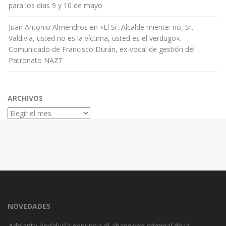
para los días 9 y 10 de mayo
Juan Antonio Almendros
en
«El Sr. Alcalde miente: no, Sr.
Valdivia, usted no es la víctima, usted es el verdugo».
Comunicado de Francisco Durán, ex-vocal de gestión del
Patronato NAZT
ARCHIVOS
Archivos
NOVEDADES
Adelante Andalucía denuncia el abandono criminal de la