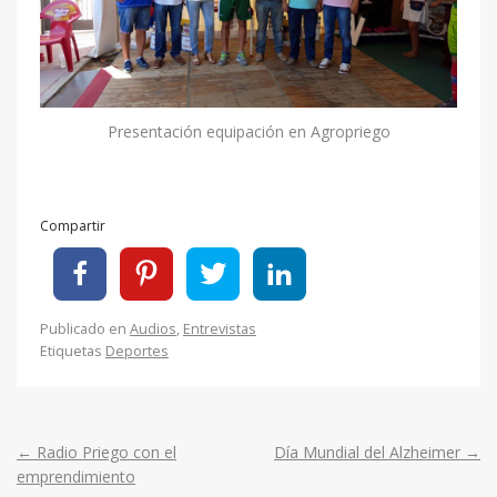
Presentación equipación en Agropriego
Compartir
Publicado en
Audios
,
Entrevistas
Etiquetas
Deportes
←
Radio Priego con el
Día Mundial del Alzheimer
→
Post
emprendimiento