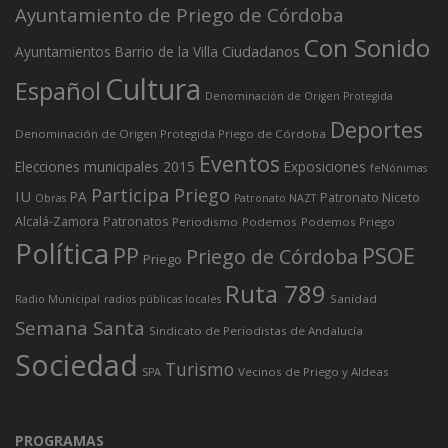
Ayuntamiento de Priego de Córdoba
Con Sonido
Ciudadanos
Ayuntamientos
Barrio de la Villa
Cultura
Español
Denominación de Origen Protegida
Deportes
Denominación de Origen Protegida Priego de Córdoba
Eventos
Elecciones municipales 2015
Exposiciones
feNónimas
Participa Priego
IU
PA
Patronato Niceto
Obras
Patronato NAZT
Alcalá-Zamora
Patronatos
Periodismo
Podemos
Podemos Priego
Política
PP
PSOE
Priego de Córdoba
Priego
Ruta 789
Sanidad
Radio Municipal
radios públicas locales
Semana Santa
Sindicato de Periodistas de Andalucía
Sociedad
Turismo
Vecinos de Priego y Aldeas
SPA
PROGRAMAS