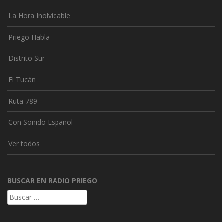
La Hora Inolvidable
Priego Habla
Distrito Sur
El Tucán
Ruta 789
Con Sonido Español
Ver todos
BUSCAR EN RADIO PRIEGO
Buscar: