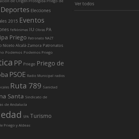
ción de Origen Protegida Priego de
Ver todos
Deportes
Elecciones
Eventos
ales 2015
IU
iones
PA
feNónimas
Obras
ipa Priego
Patronato NAZT
o Niceto Alcalá-Zamora
Patronatos
mo
Podemos
Podemos Priego
tica
PP
Priego de
Priego
PSOE
oba
Radio Municipal
radios
Ruta 789
Sanidad
ocales
na Santa
Sindicato de
as de Andalucía
iedad
Turismo
SPA
e Priego y Aldeas