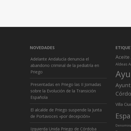
NOVEDADES
ETIQUE
Aceite
Adelante Andalucía denuncia el
A
Aldeas
abandono criminal de la pediatría en
Ayu
Priego
Ayunt
Presentadas en Priego las II Jornadas
sobre la Evolución de la Transición
Córd
Española
Ciu
Villa
El alcalde de Priego suspende la Junta
Espa
de Portavoces «por decepción»
Denominac
Izquierda Unida Priego de Córdoba