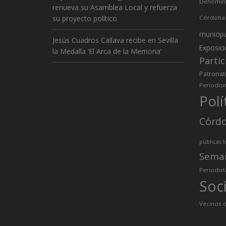
Denomina
renueva su Asamblea Local y refuerza
su proyecto político
Córdoba
municip
Jesús Cuadros Callava recibe en Sevilla
Exposic
la Medalla ‘El Arca de la Memoria’
Partic
Patronat
Periodis
Polí
Córd
públicas l
Sema
Periodist
Soc
Vecinos d