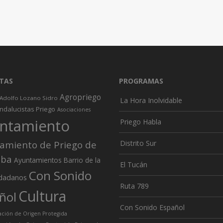
TAS
PROGRAMAS
Agropriego
Adolfo Lozano Sidro
La Hora Inolvidable
ndalucistas Priego
Asociaciones
ntamiento
Priego Habla
amiento de Priego de
Distrito Sur
oba
Ayuntamientos
Barrio de la
El Tucán
Con Sonido
dadanos
Ruta 789
Cultura
ñol
Con Sonido Español
ión de Origen Protegida