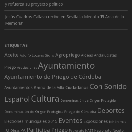
y refuerza su proyecto político
Jesús Cuadros Callava recibe en Sevilla la Medalla ‘El Arca de la
Memoria’
ETIQUETAS
Aceite
Agropriego
Andalucistas
Aldeas
Adolfo Lozano Sidro
Ayuntamiento
Priego
Asociaciones
Ayuntamiento de Priego de Córdoba
Con Sonido
Ciudadanos
Ayuntamientos
Barrio de la Villa
Cultura
Español
Denominación de Origen Protegida
Deportes
Denominación de Origen Protegida Priego de Córdoba
Eventos
Elecciones municipales 2015
Exposiciones
feNónimas
Participa Priego
IU
PA
Patronato Niceto
Obras
Patronato NAZT