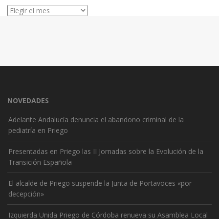
Archivos
NOVEDADES
Adelante Andalucía denuncia el abandono criminal de la
pediatría en Priego
Presentadas en Priego las II Jornadas sobre la Evolución de la
Transición Española
El alcalde de Priego suspende la Junta de Portavoces «por
decepción»
Izquierda Unida Priego de Córdoba renueva su Asamblea Local