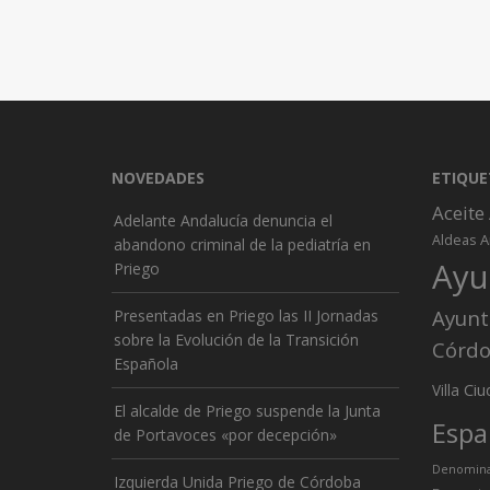
NOVEDADES
ETIQUE
Aceite
Adelante Andalucía denuncia el
A
Aldeas
abandono criminal de la pediatría en
Ayu
Priego
Ayunt
Presentadas en Priego las II Jornadas
sobre la Evolución de la Transición
Córd
Española
Ciu
Villa
El alcalde de Priego suspende la Junta
Espa
de Portavoces «por decepción»
Denominac
Izquierda Unida Priego de Córdoba