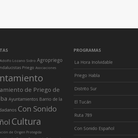
TAS
PROGRAMAS
Agropriego
Adolfo Lozano Sidro
La Hora Inolvidable
ndalucistas Priego
Asociaciones
ntamiento
Priego Habla
amiento de Priego de
Distrito Sur
oba
Ayuntamientos
Barrio de la
El Tucán
Con Sonido
dadanos
Ruta 789
Cultura
ñol
Con Sonido Español
ión de Origen Protegida