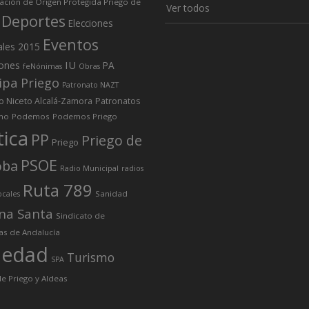
ción de Origen Protegida Priego de
Ver todos
Deportes
Elecciones
Eventos
ales 2015
IU
iones
PA
feNónimas
Obras
ipa Priego
Patronato NAZT
o Niceto Alcalá-Zamora
Patronatos
mo
Podemos
Podemos Priego
tica
PP
Priego de
Priego
PSOE
oba
Radio Municipal
radios
Ruta 789
Sanidad
ocales
na Santa
Sindicato de
as de Andalucía
iedad
Turismo
SPA
e Priego y Aldeas