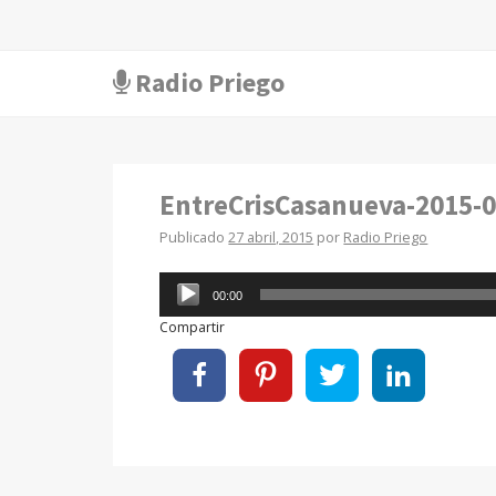
Radio Priego
EntreCrisCasanueva-2015-0
Publicado
27 abril, 2015
por
Radio Priego
Reproductor
00:00
de
Compartir
audio