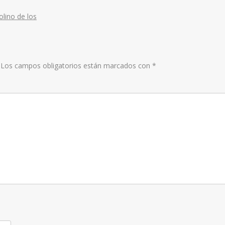
disminui
el
lino de los
volumen
Los campos obligatorios están marcados con
*