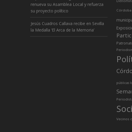
Denomina
renueva su Asamblea Local y refuerza
su proyecto político
Córdoba
municip
Jesús Cuadros Callava recibe en Sevilla
Exposic
la Medalla ‘El Arca de la Memoria’
Partic
Patronat
Periodis
Polí
Córd
públicas l
Sema
Periodist
Soc
Vecinos d