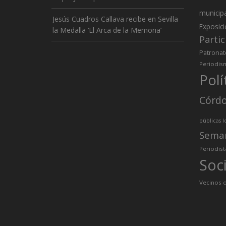
municip
Jesús Cuadros Callava recibe en Sevilla
Exposic
la Medalla ‘El Arca de la Memoria’
Partic
Patronat
Periodis
Polí
Córd
públicas l
Sema
Periodist
Soc
Vecinos d