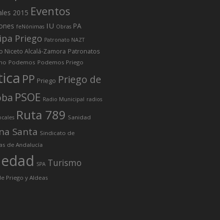
Eventos
ales 2015
IU
iones
PA
feNónimas
Obras
ipa Priego
Patronato NAZT
o Niceto Alcalá-Zamora
Patronatos
mo
Podemos
Podemos Priego
tica
PP
Priego de
Priego
PSOE
oba
Radio Municipal
radios
Ruta 789
Sanidad
ocales
na Santa
Sindicato de
as de Andalucía
iedad
Turismo
SPA
e Priego y Aldeas