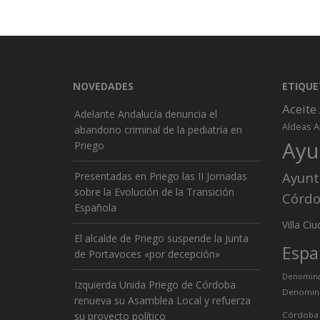
NOVEDADES
ETIQUE
Aceite
Adelante Andalucía denuncia el
A
Aldeas
abandono criminal de la pediatría en
Ayu
Priego
Ayunt
Presentadas en Priego las II Jornadas
sobre la Evolución de la Transición
Córd
Española
Ciu
Villa
El alcalde de Priego suspende la Junta
Espa
de Portavoces «por decepción»
Denominac
Izquierda Unida Priego de Córdoba
Denomina
renueva su Asamblea Local y refuerza
su proyecto político
Córdoba