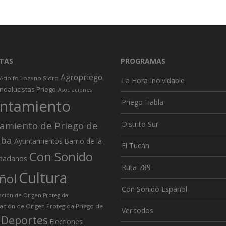
TAS
PROGRAMAS
Agropriego
Adolfo Lozano Sidro
La Hora Inolvidable
ndalucistas Priego
Asociaciones
ntamiento
Priego Habla
amiento de Priego de
Distrito Sur
oba
Ayuntamientos
Barrio de la
El Tucán
Con Sonido
dadanos
Ruta 789
Cultura
ñol
Con Sonido Español
ión de Origen Protegida
ción de Origen Protegida Priego de
Ver todos
Deportes
Elecciones