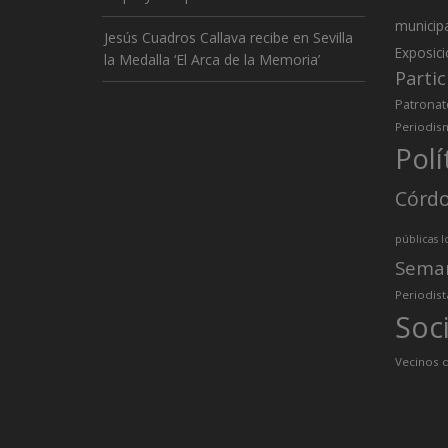
municip
Jesús Cuadros Callava recibe en Sevilla
Exposic
la Medalla ‘El Arca de la Memoria’
Partic
Patronat
Periodis
Polí
Córd
públicas l
Sema
Periodist
Soc
Vecinos d