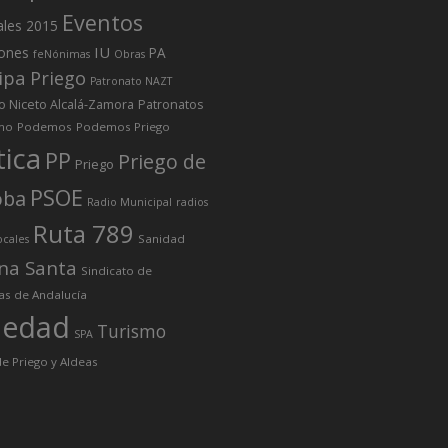
Eventos
ales 2015
IU
iones
PA
feNónimas
Obras
ipa Priego
Patronato NAZT
o Niceto Alcalá-Zamora
Patronatos
mo
Podemos
Podemos Priego
tica
PP
Priego de
Priego
PSOE
oba
Radio Municipal
radios
Ruta 789
Sanidad
ocales
na Santa
Sindicato de
as de Andalucía
iedad
Turismo
SPA
e Priego y Aldeas