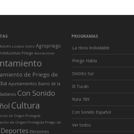
TAS
PROGRAMAS
Agropriego
Adolfo Lozano Sidro
La Hora Inolvidable
ndalucistas Priego
Asociaciones
ntamiento
Priego Habla
amiento de Priego de
Distrito Sur
oba
Ayuntamientos
Barrio de la
El Tucán
Con Sonido
dadanos
Ruta 789
Cultura
ñol
Con Sonido Español
ión de Origen Protegida
ción de Origen Protegida Priego de
Ver todos
Deportes
Elecciones