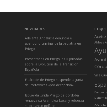
NOVEDADES
ETIQUE
Aceite
Adelante Andalucía denuncia el
A
Aldeas
abandono criminal de la pediatría en
Ayu
Priego
Ayunt
Presentadas en Priego las II Jornadas
sobre la Evolución de la Transición
Córd
Española
Ciu
Villa
El alcalde de Priego suspende la Junta
Espa
de Portavoces «por decepción»
Denominac
Izquierda Unida Priego de Córdoba
Denomina
renueva su Asamblea Local y refuerza
su proyecto político
Córdoba