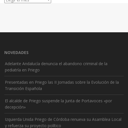
NOVEDADES
Adelante Andalucía denuncia el abandono criminal de la
pediatría en Priego
Presentadas en Priego las II Jornadas sobre la Evolución de la
Transición Española
El alcalde de Priego suspende la Junta de Portavoces «por
decepción»
Izquierda Unida Priego de Córdoba renueva su Asamblea Local
y refuerza su proyecto político