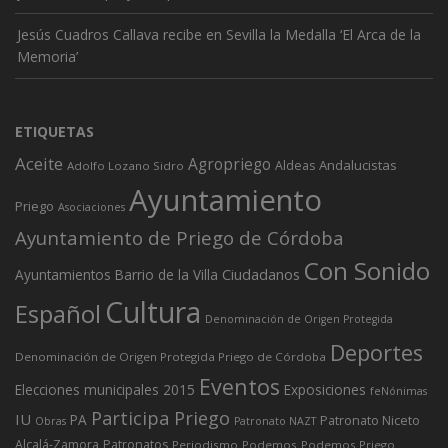
Jesús Cuadros Callava recibe en Sevilla la Medalla ‘El Arca de la
Memoria’
ETIQUETAS
Aceite
Agropriego
Andalucistas
Aldeas
Adolfo Lozano Sidro
Ayuntamiento
Priego
Asociaciones
Ayuntamiento de Priego de Córdoba
Con Sonido
Ciudadanos
Ayuntamientos
Barrio de la Villa
Cultura
Español
Denominación de Origen Protegida
Deportes
Denominación de Origen Protegida Priego de Córdoba
Eventos
Elecciones municipales 2015
Exposiciones
feNónimas
Participa Priego
IU
PA
Patronato Niceto
Obras
Patronato NAZT
Alcalá-Zamora
Patronatos
Periodismo
Podemos
Podemos Priego