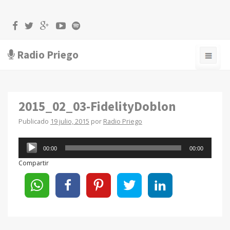
Radio Priego
2015_02_03-FidelityDoblon
Publicado
19 julio, 2015
por
Radio Priego
Reproductor
00:00
00:00
de
Compartir
audio