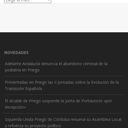
NOVEDADES
Adelante Andalucía denuncia el abandono criminal de la
pediatría en Priego
Presentadas en Priego las II Jornadas sobre la Evolución de la
Transición Española
El alcalde de Priego suspende la Junta de Portavoces «por
decepción»
Izquierda Unida Priego de Córdoba renueva su Asamblea Local
y refuerza su proyecto político