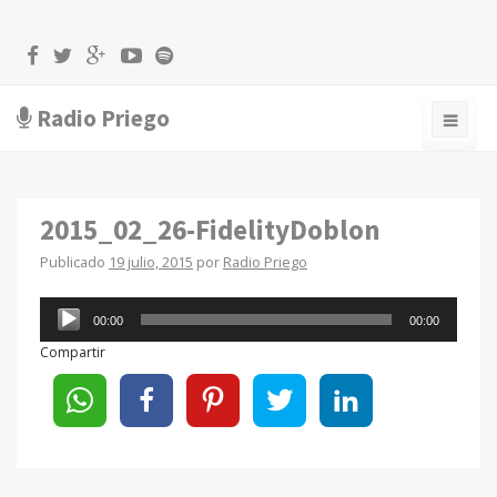
Radio Priego
2015_02_26-FidelityDoblon
Publicado
19 julio, 2015
por
Radio Priego
Reproductor
00:00
00:00
de
Compartir
audio