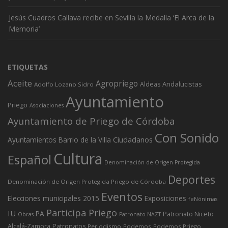
Jesús Cuadros Callava recibe en Sevilla la Medalla ‘El Arca de la
Memoria’
ETIQUETAS
Aceite
Agropriego
Andalucistas
Aldeas
Adolfo Lozano Sidro
Ayuntamiento
Priego
Asociaciones
Ayuntamiento de Priego de Córdoba
Con Sonido
Ciudadanos
Ayuntamientos
Barrio de la Villa
Cultura
Español
Denominación de Origen Protegida
Deportes
Denominación de Origen Protegida Priego de Córdoba
Eventos
Elecciones municipales 2015
Exposiciones
feNónimas
Participa Priego
IU
PA
Patronato Niceto
Obras
Patronato NAZT
Alcalá-Zamora
Patronatos
Periodismo
Podemos
Podemos Priego