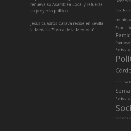
Denomina
renueva su Asamblea Local y refuerza
su proyecto político
Córdoba
municip
Jesús Cuadros Callava recibe en Sevilla
Exposic
la Medalla ‘El Arca de la Memoria’
Partic
Patronat
Periodis
Polí
Córd
públicas l
Sema
Periodist
Soc
Vecinos d