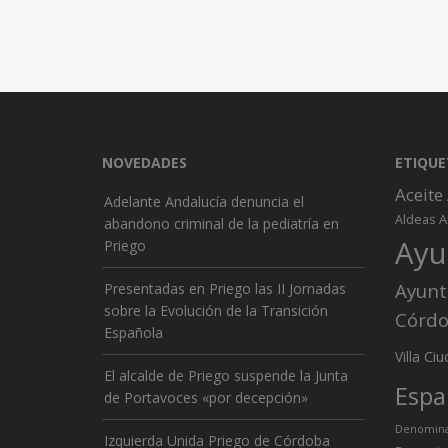
NOVEDADES
ETIQUE
Aceite
Adelante Andalucía denuncia el
A
Aldeas
abandono criminal de la pediatría en
Ayu
Priego
Ayunt
Presentadas en Priego las II Jornadas
sobre la Evolución de la Transición
Córd
Española
Ciu
Villa
El alcalde de Priego suspende la Junta
Espa
de Portavoces «por decepción»
Denominac
Izquierda Unida Priego de Córdoba