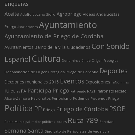
ETIQUETAS
Aceite
Agropriego
Andalucistas
Aldeas
Adolfo Lozano Sidro
Ayuntamiento
Priego
Asociaciones
Ayuntamiento de Priego de Córdoba
Con Sonido
Ciudadanos
Ayuntamientos
Barrio de la Villa
Cultura
Español
Denominación de Origen Protegida
Deportes
Denominación de Origen Protegida Priego de Córdoba
Eventos
Elecciones municipales 2015
Exposiciones
feNónimas
Participa Priego
IU
PA
Patronato Niceto
Obras
Patronato NAZT
Alcalá-Zamora
Patronatos
Periodismo
Podemos
Podemos Priego
Política
PP
PSOE
Priego de Córdoba
Priego
Ruta 789
Sanidad
Radio Municipal
radios públicas locales
Semana Santa
Sindicato de Periodistas de Andalucía