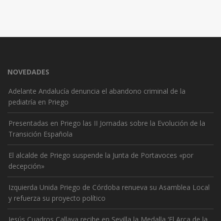
NOVEDADES
Adelante Andalucía denuncia el abandono criminal de la
pediatría en Priego
Presentadas en Priego las II Jornadas sobre la Evolución de la
Transición Española
El alcalde de Priego suspende la Junta de Portavoces «por
decepción»
Izquierda Unida Priego de Córdoba renueva su Asamblea Local
y refuerza su proyecto político
Jesús Cuadros Callava recibe en Sevilla la Medalla ‘El Arca de la