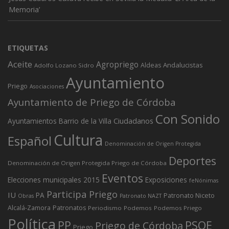
Memoria’
ETIQUETAS
Aceite
Agropriego
Andalucistas
Aldeas
Adolfo Lozano Sidro
Ayuntamiento
Priego
Asociaciones
Ayuntamiento de Priego de Córdoba
Con Sonido
Ciudadanos
Ayuntamientos
Barrio de la Villa
Cultura
Español
Denominación de Origen Protegida
Deportes
Denominación de Origen Protegida Priego de Córdoba
Eventos
Elecciones municipales 2015
Exposiciones
feNónimas
Participa Priego
IU
PA
Patronato Niceto
Obras
Patronato NAZT
Alcalá-Zamora
Patronatos
Periodismo
Podemos
Podemos Priego
Política
PP
PSOE
Priego de Córdoba
Priego