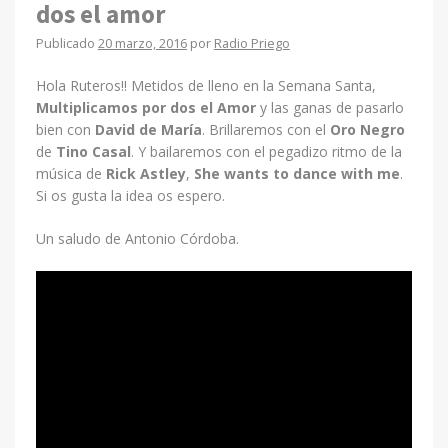
dos el amor
Publicado
20 marzo, 2016
por
Radio Priego
Hola Ruteros!! Metidos de lleno en la Semana Santa,
Multiplicamos por dos el Amor
y las ganas de pasarlo
bien con
David de María
. Brillaremos con el
Oro Negro
de
Tino Casal
. Y bailaremos con el pegadizo ritmo de la
música de
Rick Astley
,
She wants to dance with me
.
Si os gusta la idea os espero.
Un saludo de Antonio Córdoba.