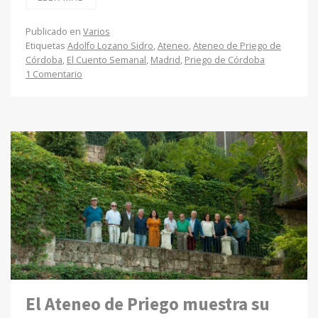
Publicado en
Varios
Etiquetas
Adolfo Lozano Sidro
,
Ateneo
,
Ateneo de Priego de
Córdoba
,
El Cuento Semanal
,
Madrid
,
Priego de Córdoba
1 Comentario
El Ateneo de Priego muestra su