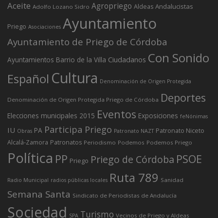
Aceite
Agropriego
Andalucistas
Aldeas
Adolfo Lozano Sidro
Ayuntamiento
Priego
Asociaciones
Ayuntamiento de Priego de Córdoba
Con Sonido
Ciudadanos
Ayuntamientos
Barrio de la Villa
Cultura
Español
Denominación de Origen Protegida
Deportes
Denominación de Origen Protegida Priego de Córdoba
Eventos
Elecciones municipales 2015
Exposiciones
feNónimas
Participa Priego
IU
PA
Patronato Niceto
Obras
Patronato NAZT
Alcalá-Zamora
Patronatos
Periodismo
Podemos
Podemos Priego
Política
PP
PSOE
Priego de Córdoba
Priego
Ruta 789
Sanidad
Radio Municipal
radios públicas locales
Semana Santa
Sindicato de Periodistas de Andalucía
Sociedad
Turismo
Vecinos de Priego y Aldeas
SPA