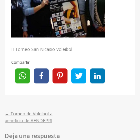
II Torneo San Nicasio Voleibol
Compartir
←
Torneo de Voleibol a
Post
beneficio de AENDEPRI
navigation
Deja una respuesta