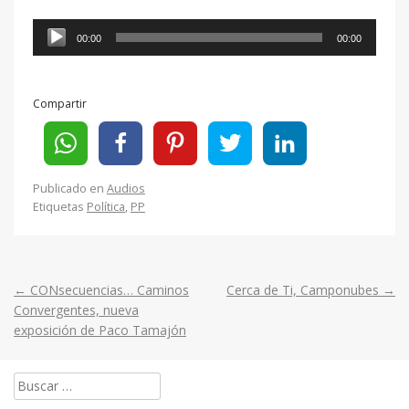
Reproductor
00:00
00:00
de
audio
Compartir
Publicado en
Audios
Etiquetas
Política
,
PP
←
CONsecuencias… Caminos
Cerca de Ti, Camponubes
→
Post
Convergentes, nueva
exposición de Paco Tamajón
navigation
Buscar: