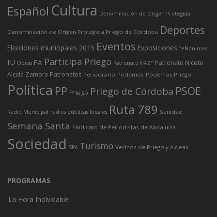
Cultura
Español
Denominación de Origen Protegida
Deportes
Denominación de Origen Protegida Priego de Córdoba
Eventos
Elecciones municipales 2015
Exposiciones
feNónimas
Participa Priego
IU
PA
Patronato Niceto
Obras
Patronato NAZT
Alcalá-Zamora
Patronatos
Periodismo
Podemos
Podemos Priego
Política
PP
PSOE
Priego de Córdoba
Priego
Ruta 789
Sanidad
Radio Municipal
radios públicas locales
Semana Santa
Sindicato de Periodistas de Andalucía
Sociedad
Turismo
Vecinos de Priego y Aldeas
SPA
PROGRAMAS
La Hora Inolvidable