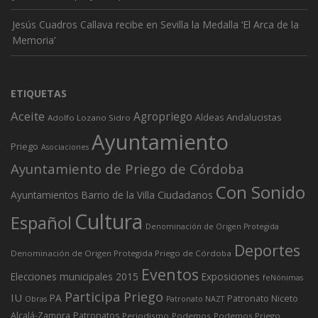
Jesús Cuadros Callava recibe en Sevilla la Medalla ‘El Arca de la
Memoria’
ETIQUETAS
Aceite
Agropriego
Andalucistas
Aldeas
Adolfo Lozano Sidro
Ayuntamiento
Priego
Asociaciones
Ayuntamiento de Priego de Córdoba
Con Sonido
Ciudadanos
Ayuntamientos
Barrio de la Villa
Cultura
Español
Denominación de Origen Protegida
Deportes
Denominación de Origen Protegida Priego de Córdoba
Eventos
Elecciones municipales 2015
Exposiciones
feNónimas
Participa Priego
IU
PA
Patronato Niceto
Obras
Patronato NAZT
Alcalá-Zamora
Patronatos
Periodismo
Podemos
Podemos Priego