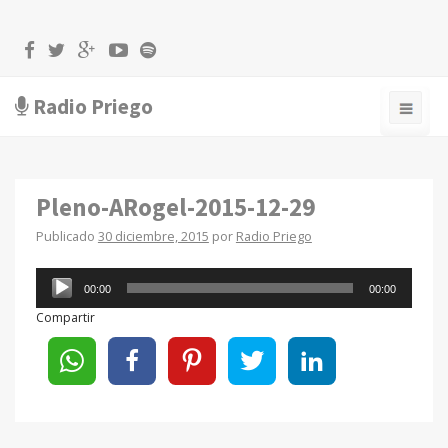
Radio Priego
Pleno-ARogel-2015-12-29
Publicado
30 diciembre, 2015
por
Radio Priego
Reproductor
00:00
00:00
de
Compartir
audio