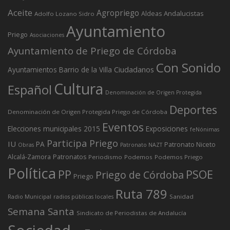
Aceite
Agropriego
Andalucistas
Aldeas
Adolfo Lozano Sidro
Ayuntamiento
Priego
Asociaciones
Ayuntamiento de Priego de Córdoba
Con Sonido
Ciudadanos
Ayuntamientos
Barrio de la Villa
Cultura
Español
Denominación de Origen Protegida
Deportes
Denominación de Origen Protegida Priego de Córdoba
Eventos
Elecciones municipales 2015
Exposiciones
feNónimas
Participa Priego
IU
PA
Patronato Niceto
Obras
Patronato NAZT
Alcalá-Zamora
Patronatos
Periodismo
Podemos
Podemos Priego
Política
PP
PSOE
Priego de Córdoba
Priego
Ruta 789
Sanidad
Radio Municipal
radios públicas locales
Semana Santa
Sindicato de Periodistas de Andalucía