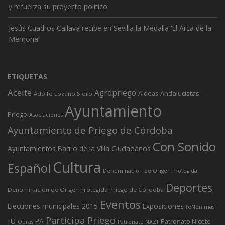
y refuerza su proyecto político
Jesús Cuadros Callava recibe en Sevilla la Medalla ‘El Arca de la
Memoria’
ETIQUETAS
Aceite
Agropriego
Andalucistas
Aldeas
Adolfo Lozano Sidro
Ayuntamiento
Priego
Asociaciones
Ayuntamiento de Priego de Córdoba
Con Sonido
Ciudadanos
Ayuntamientos
Barrio de la Villa
Cultura
Español
Denominación de Origen Protegida
Deportes
Denominación de Origen Protegida Priego de Córdoba
Eventos
Elecciones municipales 2015
Exposiciones
feNónimas
Participa Priego
IU
PA
Patronato Niceto
Obras
Patronato NAZT