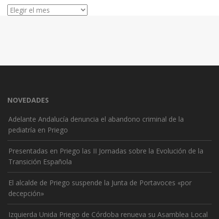
Archivos
NOVEDADES
Adelante Andalucía denuncia el abandono criminal de la
pediatría en Priego
Presentadas en Priego las II Jornadas sobre la Evolución de la
Transición Española
El alcalde de Priego suspende la Junta de Portavoces «por
decepción»
Izquierda Unida Priego de Córdoba renueva su Asamblea Local