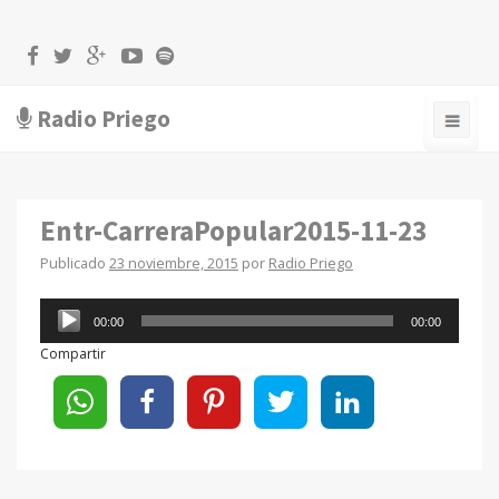
Radio Priego
Entr-CarreraPopular2015-11-23
Publicado
23 noviembre, 2015
por
Radio Priego
Reproductor
00:00
00:00
de
Compartir
audio