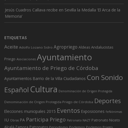
Jesús Cuadros Callava recibe en Sevilla la Medalla ‘El Arca de la
Memoria’
ETIQUETAS
Aceite
Agropriego
Andalucistas
Aldeas
Adolfo Lozano Sidro
Ayuntamiento
Priego
Asociaciones
Ayuntamiento de Priego de Córdoba
Con Sonido
Ciudadanos
Ayuntamientos
Barrio de la Villa
Cultura
Español
Denominación de Origen Protegida
Deportes
Denominación de Origen Protegida Priego de Córdoba
Eventos
Elecciones municipales 2015
Exposiciones
feNónimas
Participa Priego
IU
PA
Patronato Niceto
Obras
Patronato NAZT
Alcalá-Zamora
Patronatos
Periodismo
Podemos
Podemos Priego