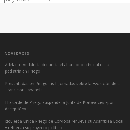
NOVEDADES
Adelante Andalucía denuncia el abandono criminal de la
pediatría en Priego
Presentadas en Priego las II Jornadas sobre la Evolución de la
Transición Española
El alcalde de Priego suspende la Junta de Portavoces «por
decepción»
Izquierda Unida Priego de Córdoba renueva su Asamblea Local
y refuerza su proyecto político